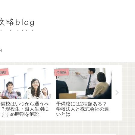
略blog
約
備校
予備校
予備校
予備校はいつから通うべ
予備校には2種類ある？
予備校
き？現役生・浪人生別に
学校法人と株式会社の違
年間費
おすすめ時期を解説
いとは
える方