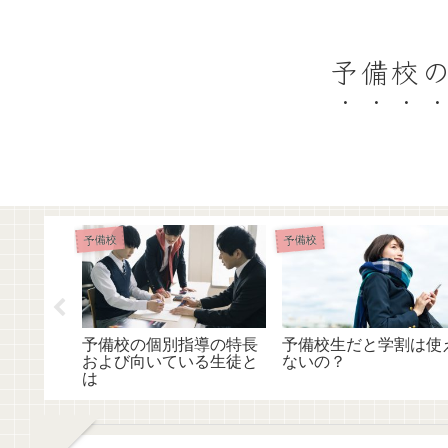
予備校の
予備校
予備校
えば？特
予備校の個別指導の特長
予備校生だと学割は使
注意点を
および向いている生徒と
ないの？
は