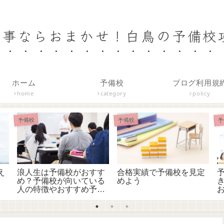
事ならおまかせ！白鳥の予備校攻
ホーム
予備校
ブログ利用規
home
category
policy
予備校
予備校
予
え
浪人生は予備校がおすす
合格実績で予備校を見定
め？予備校が向いている
めよう
人の特徴やおすすめ予備
校を紹介