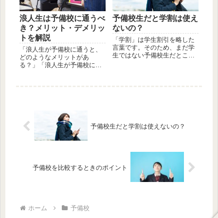
浪人生は予備校に通うべ
予備校生だと学割は使え
き？メリット・デメリッ
ないの？
トを解説
「学割」は学生割引を略した
言葉です。そのため、まだ学
「浪人生が予備校に通うと、
生ではない予備校生だとこの
どのようなメリットがあ
学割を使えない、と思ってい
る？」「浪人生が予備校に通
る人も多くいます。しかし、
う場合の注意点は何？」 この
実際は通っている予備校によ
ような悩みを抱えていません
って学割が使えるケースと使
か？ 浪人してもう1年受験勉
えないケースがあるのです。
強をがんばろうと思ったと
そこで今回は、どのような予
き、予備校が選択肢の一つに
備校...
入ってくるのではない...
予備校生だと学割は使えないの？
予備校を比較するときのポイント
ホーム
予備校