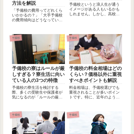
方法を解説
予備校というと浪人生が通う
イメージがある人もいるかも
「予備校の費用ってどれくら
しれません。しかし、高校生
いかかるの？」「大手予備校
のうちから予備校に通う人も
の費用傾向はどうなってい
多くいます。現役生は予備校
る？」 このような悩みを抱え
に通えないわけではありませ
ていませんか？ 予備校に通う
ん。しかし、人によっては予
には多額の費用がかかり、負
備校よりも塾のほうが向いて
予備校
予備校
担は重くのしかかります。し
いることもあります。そこで
かし、予備校の費用を抑える
この...
方法をチェックし...
予備校の寮はルールが厳
予備校の料金相場はどの
しすぎる？寮生活に向い
くらい？価格以外に重視
ている人の3つの特徴
すべきポイントも解説
予備校の寮生活を検討する
料金相場は、予備校選びでも
際、多くの受験生や保護者が
重視されることが多いポイン
気になるのが「ルールの厳し
トです。特に、近年のように
さ」です。「門限がある」
物価高騰が続くなかで予備校
「スマートフォンも制限され
を選ぶ場合、価格や料金に重
る」と聞いて、窮屈に感じる
きを置くことも多くなるでし
予備校
予備校
人もいるでしょう。 しかし、
ょう。 この記事では、まず、
これらのルールは寮生の勉強
予備校の費用相場を紹介しま
環境を整えるためのもので
す。そのうえで、予備校...
す...