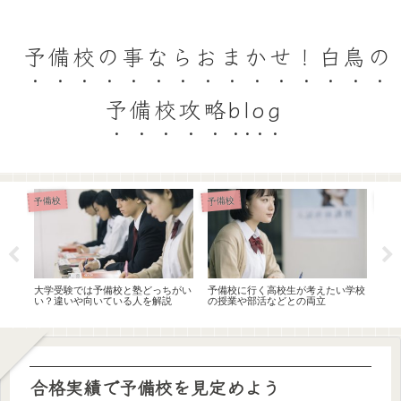
予備校の事ならおまかせ！白鳥の
予備校攻略blog
予備校
予備校
予備
ッ
大学受験では予備校と塾どっちがい
予備校に行く高校生が考えたい学校
予備
い？違いや向いている人を解説
の授業や部活などとの両立
理由
合格実績で予備校を見定めよう